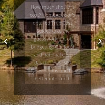
How much should it
cost? HomeAdvisor's
detailed True Cost
Guides take the
guesswork out of
budgeting. Get local
and national cost
data for over 500
types of jobs and be
better informed.