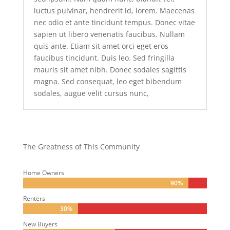
luctus pulvinar, hendrerit id, lorem. Maecenas
nec odio et ante tincidunt tempus. Donec vitae
sapien ut libero venenatis faucibus. Nullam
quis ante. Etiam sit amet orci eget eros
faucibus tincidunt. Duis leo. Sed fringilla
mauris sit amet nibh. Donec sodales sagittis
magna. Sed consequat, leo eget bibendum
sodales, augue velit cursus nunc,
The Greatness of This Community
Home Owners
90%
90%
Renters
30%
30%
New Buyers